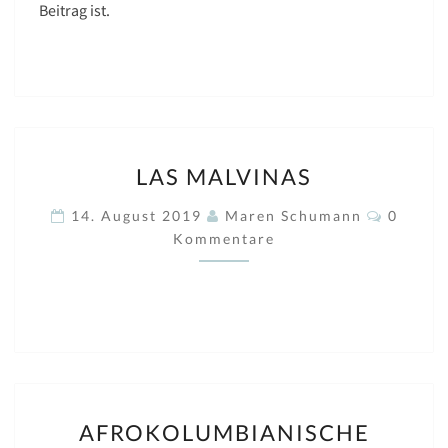
Beitrag ist.
LAS
LAS MALVINAS
MALVINAS
Kommen
14. August 2019
Maren Schumann
0
Kommentare
AFROKOLUMBIANISCHE
AFROKOLUMBIANISCHE
GEMEINDE