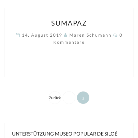
SUMAPAZ
SUMAPAZ
Kommen
14. August 2019
Maren Schumann
0
Kommentare
Seitennummerierung
der
Zurück
1
2
Beiträge
UNTERSTÜTZUNG MUSEO POPULAR DE SILOÉ