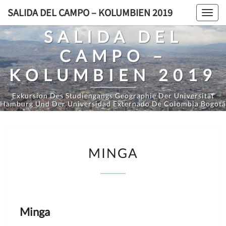
Saltar
SALIDA DEL CAMPO – KOLUMBIEN 2019
Toggl
al
navig
SALIDA DEL
contenido
CAMPO –
KOLUMBIEN 2019
Exkursion Des Studiengangs Geographie Der Universität
Hamburg Und Der Universidad Externado De Colombia Bogotá
MINGA
MINGA
Minga