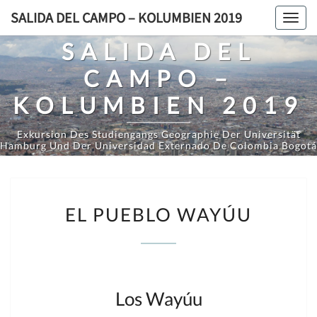
Saltar
SALIDA DEL CAMPO – KOLUMBIEN 2019
Toggl
al
navig
SALIDA DEL
contenido
CAMPO –
KOLUMBIEN 2019
Exkursion Des Studiengangs Geographie Der Universität
Hamburg Und Der Universidad Externado De Colombia Bogotá
EL
EL PUEBLO WAYÚU
PUEBLO
WAYÚU
Los Wayúu