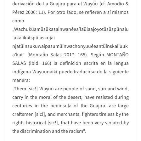
derivación de La Guajira para el Wayúu (cf. Amodio &
Pérez 2006: 11). Por otro lado, se refieren a sí mismos
como
„Wachuküamüsükasainwanéea’laülaajoyotüsüspünalu
’uka’ikatspülaskujai
njatüinsukuwaipasumüinwachonyuuéeantüinskal’uuk
a’kat“ (Montaño Salas 2017: 165). Según MONTAÑO
SALAS (ibid. 166) la definición escrita en la lengua
indígena Wayuunaiki puede traducirse de la siguiente
manera:
„Them [sic!] Wayuu are people of sand, sun and wind,
carry in the moral of the desert, have resisted during
centuries in the peninsula of the Guajira, are large
craftsmen [sic!], and merchants, fighters tireless by the
rights historical [sic!], that have been very violated by
the discrimination and the racism”.